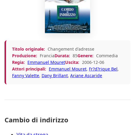
Titolo originale:
Changement d'adresse
Produzione:
Francia
Durata:
85
Genere:
Commedia
Regia:
Emmanuel Mouret
Uscita:
2006-12-06
Attori principali:
Emmanuel Mouret
,
Fr?d?rique Bel
,
Fanny Valette
,
Dany Brillant
,
Ariane Ascaride
Cambio di indirizzo
Vita da strega