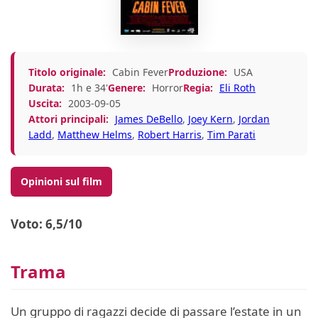
Titolo originale:
Cabin Fever
Produzione:
USA
Durata:
1h e 34'
Genere:
Horror
Regia:
Eli Roth
Uscita:
2003-09-05
Attori principali:
James DeBello
,
Joey Kern
,
Jordan
Ladd
,
Matthew Helms
,
Robert Harris
,
Tim Parati
Opinioni sul film
Voto: 6,5/10
Trama
Un gruppo di ragazzi decide di passare l’estate in un