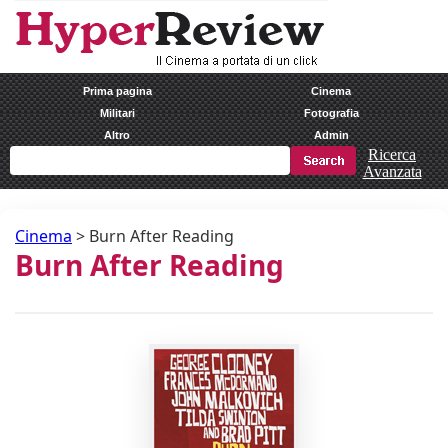
Prima pagina
Cinema
Militari
Fotografia
Altro
Admin
Ricerca
Avanzata
Cinema
>
Burn After Reading
Burn After Reading