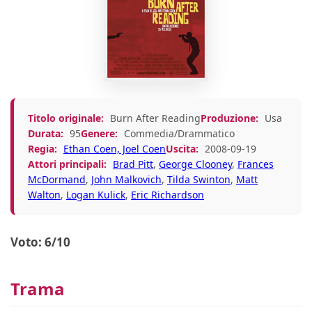
Titolo originale:
Burn After Reading
Produzione:
Usa
Durata:
95
Genere:
Commedia/Drammatico
Regia:
Ethan Coen, Joel Coen
Uscita:
2008-09-19
Attori principali:
Brad Pitt
,
George Clooney
,
Frances
McDormand
,
John Malkovich
,
Tilda Swinton
,
Matt
Walton
,
Logan Kulick
,
Eric Richardson
Voto: 6/10
Trama