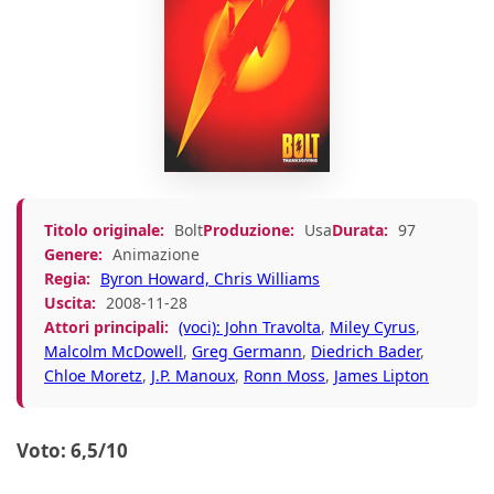
Titolo originale:
Bolt
Produzione:
Usa
Durata:
97
Genere:
Animazione
Regia:
Byron Howard, Chris Williams
Uscita:
2008-11-28
Attori principali:
(voci): John Travolta
,
Miley Cyrus
,
Malcolm McDowell
,
Greg Germann
,
Diedrich Bader
,
Chloe Moretz
,
J.P. Manoux
,
Ronn Moss
,
James Lipton
Voto: 6,5/10