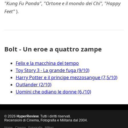
"Kung Fu Panda", "Ortone e il mondo dei Chi", "Happy
Feet"
).
Bolt - Un eroe a quattro zampe
Felix e la macchina del tempo
Toy Story 3 - La grande fuga (9/10)
Harry Potter e il principe mezzosangue (7,5/10)
Outlander (2/10)
Uomini che odiano le donne (6,/10)
© 2026
HyperReview
. Tutti i diritti riservati.
Recensioni di Cinema, Fotografia e Militaria dal 2004.
Home
|
Cinema
|
Fotografia
|
Militari