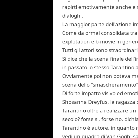
rapirti emotivamente anche e sol
dialoghi.
La maggior parte dell'azione inv
Come da ormai consolidata tradiz
explotation e b-movie in gener
Tutti gli attori sono straordina
Si dice che la scena finale del
in passato lo stesso Tarantino 
Ovviamente poi non poteva manc
scena dello "smascheramento"
Di forte impatto visivo ed emo
Shosanna Dreyfus, la ragazza d
Tarantino oltre a realizzare un 
secolo? forse si, forse no, dichi
Tarantino è autore, in quanto 
vedi un quadro di Van Gogh: sai