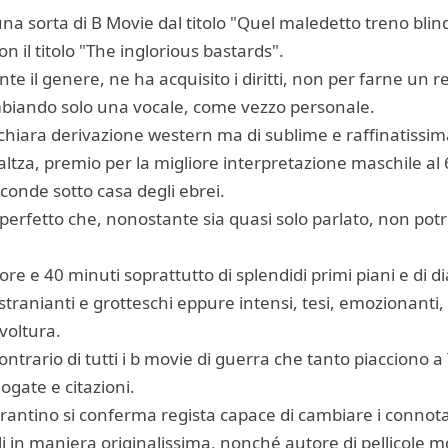
 una sorta di B Movie dal titolo "Quel maledetto treno blin
on il titolo "The inglorious bastards".
te il genere, ne ha acquisito i diritti, non per farne un
cambiando solo una vocale, come vezzo personale.
 chiara derivazione western ma di sublime e raffinatissima
tza, premio per la migliore interpretazione maschile al 
onde sotto casa degli ebrei.
a perfetto che, nonostante sia quasi solo parlato, non po
2 ore e 40 minuti soprattutto di splendidi primi piani e di di
tranianti e grotteschi eppure intensi, tesi, emozionanti, r
voltura.
contrario di tutti i b movie di guerra che tanto piacciono 
gate e citazioni.
antino si conferma regista capace di cambiare i connotati
li in maniera originalissima, nonché autore di pellicole m