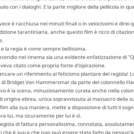
o con i dialoghi. E la parte migliore della pellicola in qu
ece è racchiusa nei minuti finali o in velocissimi e direi q
ione tarantiniana, anche questo film è ricco di citazioni 
e.
ri e la regia è come sempre bellissima.
l'incendio nel cinema sia una evidente enfatizzazione di "
aveva citato come propria fonte d'ispirazione.
are un riferimento al feticismo plantare del regista! L
 di Bridget Von Hammersmar da parte del colonnello Ha
tivo è la scena, minuziosamente curata anche nella colon
i origine ebrea, unica sopravvissuta al massacro della su
film alla sua maniera, mette a disposizione di tutti il sogn
ara lui, ma sicuramente per lui è sì.
regista di fattura personalissima, connotata, assolutame
 che è suo e che non può essere stato fatto da nessun'alt