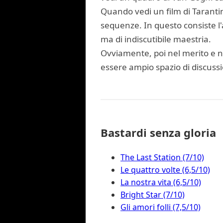
Quando vedi un film di Tarantin
sequenze. In questo consiste l'a
ma di indiscutibile maestria.
Ovviamente, poi nel merito e nel
essere ampio spazio di discussi
Bastardi senza gloria
The Last Station (7/10)
Le quattro volte (6,5/10)
La nostra vita (6,5/10)
Bright Star (7/10)
Gli amori folli (7,5/10)