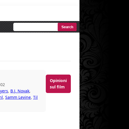
Ricerca
Avanzata
Opinioni
-02
sul film
yers
,
B.J. Novak
,
hl
,
Samm Levine
,
Til