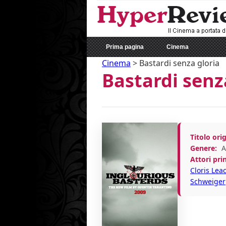
Prima pagina
Cinema
Cinema
>
Bastardi senza gloria
Bastardi senz
Titolo orig
Genere:
A
Attori prin
Cloris Le
Schweiger