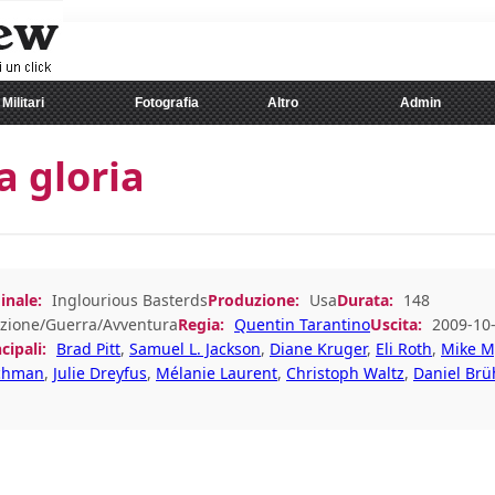
Militari
Fotografia
Altro
Admin
a gloria
inale:
Inglourious Basterds
Produzione:
Usa
Durata:
148
zione/Guerra/Avventura
Regia:
Quentin Tarantino
Uscita:
2009-10
cipali:
Brad Pitt
,
Samuel L. Jackson
,
Diane Kruger
,
Eli Roth
,
Mike M
achman
,
Julie Dreyfus
,
Mélanie Laurent
,
Christoph Waltz
,
Daniel Brü