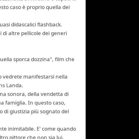
esto caso è proprio quella dei
uasi didascalici flashback.
di altre pellicole dei generi
Quella sporca dozzina", film che
o vedrete manifestarsi nella
ns Landa.
na sonora, della vendetta di
a famiglia. In questo caso,
o di giustizia più sognato del
nte inimitabile. E' come quando
ro pittore che non sia lui.