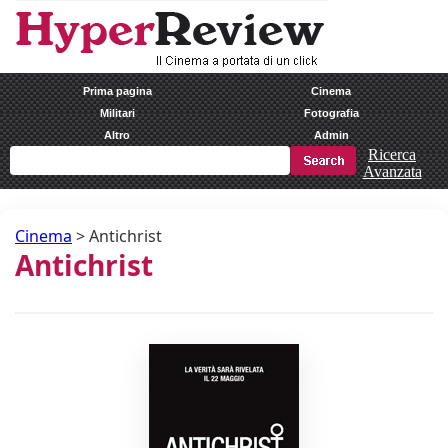
Prima pagina
Cinema
Militari
Fotografia
Altro
Admin
Ricerca
Avanzata
Cinema
>
Antichrist
Antichrist