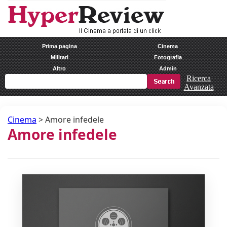
Prima pagina
Cinema
Militari
Fotografia
Altro
Admin
Ricerca
Avanzata
Cinema
>
Amore infedele
Amore infedele