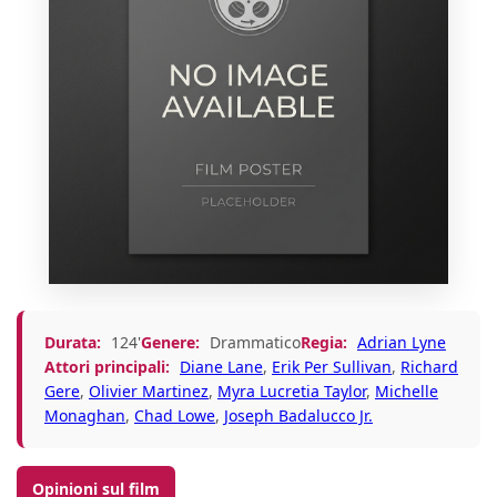
Durata:
124'
Genere:
Drammatico
Regia:
Adrian Lyne
Attori principali:
Diane Lane
,
Erik Per Sullivan
,
Richard
Gere
,
Olivier Martinez
,
Myra Lucretia Taylor
,
Michelle
Monaghan
,
Chad Lowe
,
Joseph Badalucco Jr.
Opinioni sul film