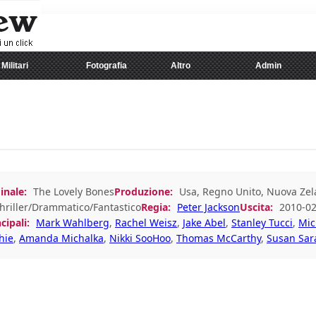
Militari
Fotografia
Altro
Admin
inale:
The Lovely Bones
Produzione:
Usa, Regno Unito, Nuova Ze
hriller/Drammatico/Fantastico
Regia:
Peter Jackson
Uscita:
2010-02
cipali:
Mark Wahlberg
,
Rachel Weisz
,
Jake Abel
,
Stanley Tucci
,
Mic
hie
,
Amanda Michalka
,
Nikki SooHoo
,
Thomas McCarthy
,
Susan Sa