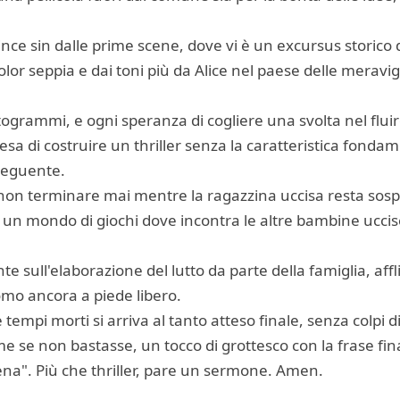
ince sin dalle prime scene, dove vi è un excursus storico d
lor seppia e dai toni più da Alice nel paese delle meravigl
otogrammi, e ogni speranza di cogliere una svolta nel flui
sa di costruire un thriller senza la caratteristica fondam
nseguente.
on terminare mai mentre la ragazzina uccisa resta sosp
n mondo di giochi dove incontra le altre bambine uccise 
e sull'elaborazione del lutto da parte della famiglia, affli
omo ancora a piede libero.
e tempi morti si arriva al tanto atteso finale, senza colpi
ome se non bastasse, un tocco di grottesco con la frase fin
rena". Più che thriller, pare un sermone. Amen.