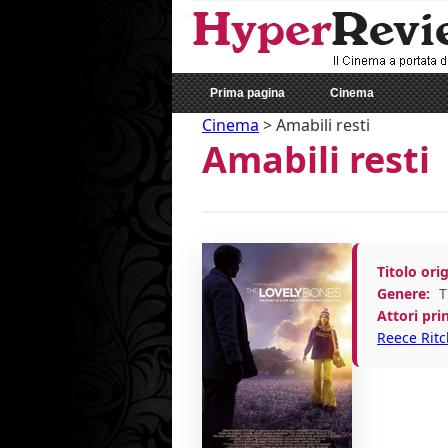
Prima pagina
Cinema
Cinema
>
Amabili resti
Amabili resti
Titolo orig
Genere:
T
Attori prin
Reece Ritc