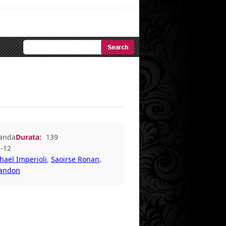
Ricerca
Avanzata
landa
Durata:
139
-12
hael Imperioli
,
Saoirse Ronan
,
randon