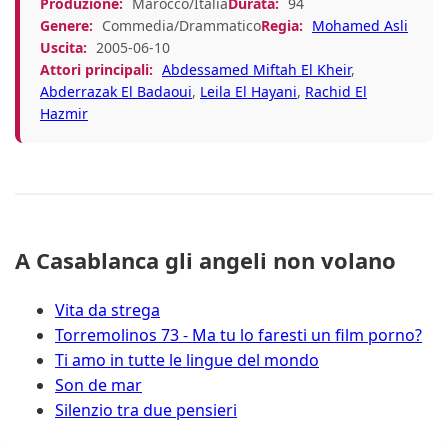
Produzione:
Marocco/Italia
Durata:
94
Genere:
Commedia/Drammatico
Regia:
Mohamed Asli
Uscita:
2005-06-10
Attori principali:
Abdessamed Miftah El Kheir
,
Abderrazak El Badaoui
,
Leila El Hayani
,
Rachid El
Hazmir
A Casablanca gli angeli non volano
Vita da strega
Torremolinos 73 - Ma tu lo faresti un film porno?
Ti amo in tutte le lingue del mondo
Son de mar
Silenzio tra due pensieri