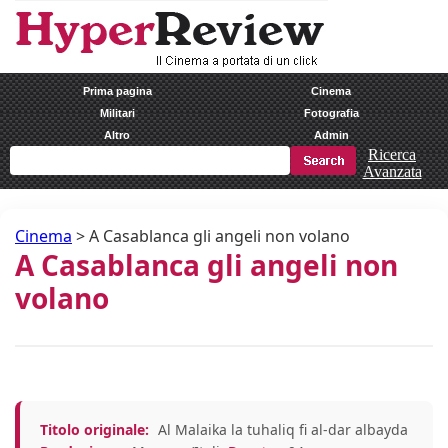
Prima pagina
Cinema
Militari
Fotografia
Altro
Admin
Ricerca
Avanzata
Cinema
>
A Casablanca gli angeli non volano
A Casablanca gli angeli non
volano
Titolo originale:
Al Malaika la tuhaliq fi al-dar albayda