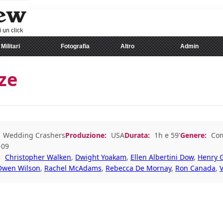
Militari
Fotografia
Altro
Admin
ze
Wedding Crashers
Produzione:
USA
Durata:
1h e 59'
Genere:
Co
-09
:
Christopher Walken
,
Dwight Yoakam
,
Ellen Albertini Dow
,
Henry 
Owen Wilson
,
Rachel McAdams
,
Rebecca De Mornay
,
Ron Canada
,