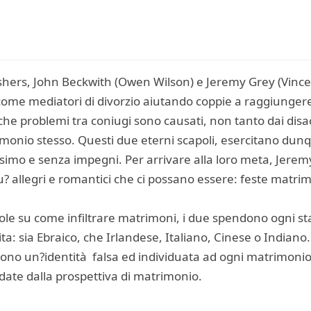
ers, John Beckwith (Owen Wilson) e Jeremy Grey (Vince 
o come mediatori di divorzio aiutando coppie a raggiunge
che problemi tra coniugi sono causati, non tanto dai disac
imonio stesso. Questi due eterni scapoli, esercitano dunq
simo e senza impegni. Per arrivare alla loro meta, Jeremy
u? allegri e romantici che ci possano essere: feste matrim
le su come infiltrare matrimoni, i due spendono ogni s
ita: sia Ebraico, che Irlandese, Italiano, Cinese o Indiano
no un?identità falsa ed individuata ad ogni matrimonio.
ate dalla prospettiva di matrimonio.