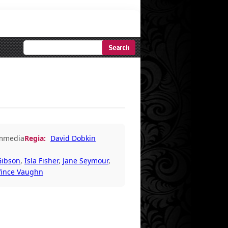
Ricerca
Avanzata
mmedia
Regia:
David Dobkin
Gibson
,
Isla Fisher
,
Jane Seymour
,
Vince Vaughn