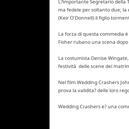
L?importante Segretario della T
ma fedele per soltanto due; la
(Keir O'Donnell) il figlio torme
La forza di questa commedia è n
Fisher rubano una scena dopo l?
La costumista Denise Wingate, il
festività delle scene dei matrim
Nel film Wedding Crashers John
prova la validita? delle loro reg
Wedding Crashers e? una commed