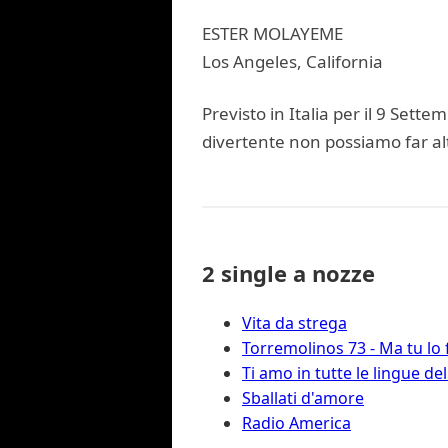
ESTER MOLAYEME
Los Angeles, California
Previsto in Italia per il 9 Set
divertente non possiamo far alt
2 single a nozze
Vita da strega
Torremolinos 73 - Ma tu lo 
Ti amo in tutte le lingue d
Sballati d'amore
Radio America