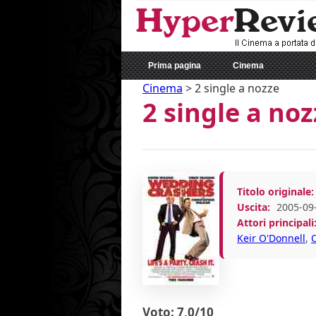
Prima pagina
Cinema
Cinema
>
2 single a nozze
2 single a noz
Titolo originale:
Uscita:
2005-09
Attori principali
Keir O'Donnell
,
Voto: 7,0/10