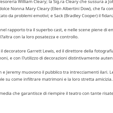
esoreria William Cleary; la Sig.ra Cleary che sussura a J
 dolce Nonna Mary Cleary (Ellen Albertini Dow), che fa c
ntato da problemi emotivi; e Sack (Bradley Cooper) il fida
el rapporto tra il superbo cast, e nelle scene piene di e
altra con la loro posatezza e controllo.
 decoratore Garrett Lewis, ed il direttore della fotografia
oni, e con l?utilizzo di decorazioni distintivamente auten
 e Jeremy muovono il pubblico tra intrecciamenti ilari. 
ole su come infiltrare matrimoni e la loro stretta amicizia.
ia che garantisce di riempire il teatro con tante risat