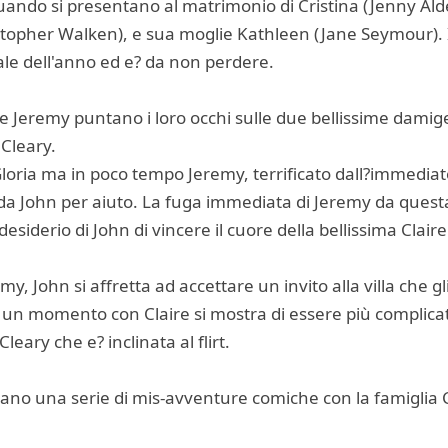
ndo si presentano al matrimonio di Cristina (Jenny Alden)
istopher Walken), e sua moglie Kathleen (Jane Seymour). I
ale dell'anno ed e? da non perdere.
e Jeremy puntano i loro occhi sulle due bellissime damige
 Cleary.
 Gloria ma in poco tempo Jeremy, terrificato dall?immed
 da John per aiuto. La fuga immediata di Jeremy da ques
esiderio di John di vincere il cuore della bellissima Claire
 John si affretta ad accettare un invito alla villa che gli
 un momento con Claire si mostra di essere più complicat
 Cleary che e? inclinata al flirt.
trano una serie di mis-avventure comiche con la famiglia 