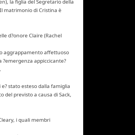
, la figlia del Segretario della
l matrimonio di Cristina è
lle d?onore Claire (Rachel
iato aggrappamento affettuoso
ta ?emergenza appiccicante?
.
 e? stato esteso dalla famiglia
o del previsto a causa di Sack,
Cleary, i quali membri