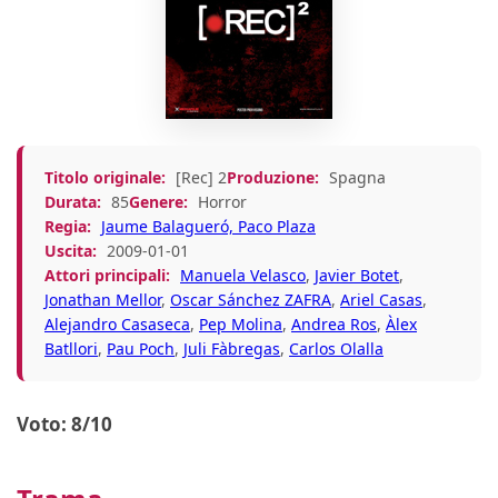
Titolo originale:
[Rec] 2
Produzione:
Spagna
Durata:
85
Genere:
Horror
Regia:
Jaume Balagueró, Paco Plaza
Uscita:
2009-01-01
Attori principali:
Manuela Velasco
,
Javier Botet
,
Jonathan Mellor
,
Oscar Sánchez ZAFRA
,
Ariel Casas
,
Alejandro Casaseca
,
Pep Molina
,
Andrea Ros
,
Àlex
Batllori
,
Pau Poch
,
Juli Fàbregas
,
Carlos Olalla
Voto: 8/10