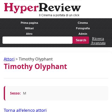
Prima pagina
Cinema
Militari
Fotografia
Altro
Admin
Ricerca
Avanzata
Attori
>
Timothy Olyphant
Timothy Olyphant
Sesso:
M
Torna all'elenco attori