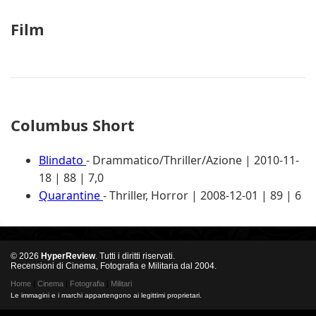
Film
Columbus Short
Blindato
- Drammatico/Thriller/Azione | 2010-11-
18 | 88 | 7,0
Quarantine
- Thriller, Horror | 2008-12-01 | 89 | 6
© 2026
HyperReview
. Tutti i diritti riservati.
Recensioni di Cinema, Fotografia e Militaria dal 2004.
Home
|
Cinema
|
Fotografia
|
Militari
Le immagini e i marchi appartengono ai legittimi proprietari.