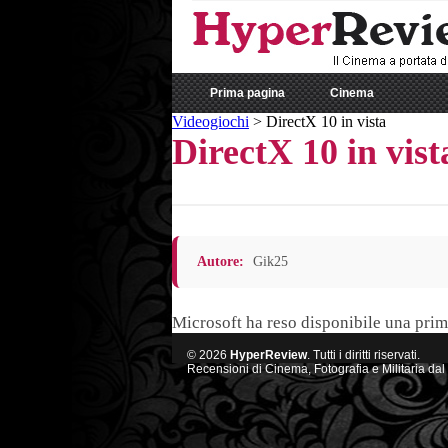
Prima pagina
Cinema
Videogiochi
>
DirectX 10 in vista
DirectX 10 in vist
Autore:
Gik25
Microsoft ha reso disponibile una prim
© 2026
HyperReview
. Tutti i diritti riservati.
Recensioni di Cinema, Fotografia e Militaria dal