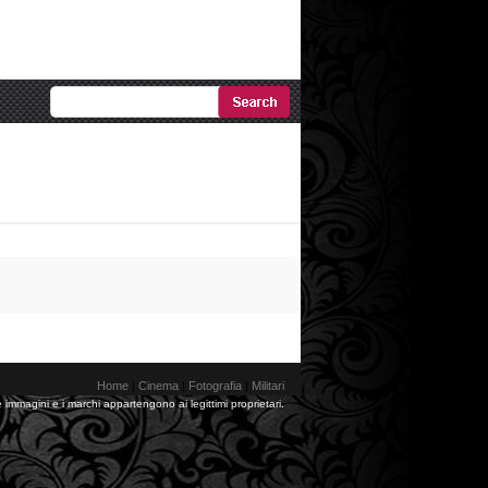
Ricerca
Avanzata
Home
|
Cinema
|
Fotografia
|
Militari
 immagini e i marchi appartengono ai legittimi proprietari.