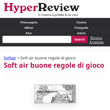
Prima pagina
Cinema
Militari
Fotografia
Altro
Admin
Ricerca
Avanzata
Softair
>
Soft air buone regole di gioco
Soft air buone regole di gioco