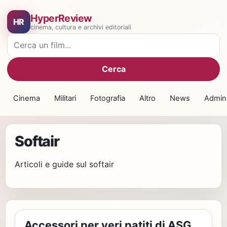
HyperReview
HR
cinema, cultura e archivi editoriali
Cerca film
Cerca
Cinema
Militari
Fotografia
Altro
News
Admin
Softair
Articoli e guide sul softair
Accessori per veri patiti di ASG