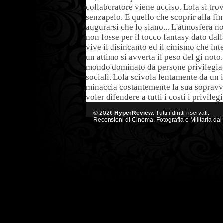
collaboratore viene ucciso. Lola si trova
senzapelo. E quello che scoprir alla fi
augurarsi che lo siano... L'atmosfera n
non fosse per il tocco fantasy dato dall
vive il disincanto ed il cinismo che int
un attimo si avverta il peso del gi noto
mondo dominato da persone privilegiate
sociali. Lola scivola lentamente da un 
minaccia costantemente la sua sopravvi
voler difendere a tutti i costi i privile
© 2026
HyperReview
. Tutti i diritti riservati.
Recensioni di Cinema, Fotografia e Militaria dal