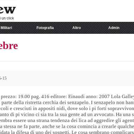
Militari
Fotografia
Altro
Admin
ebre
5-15
d prezzo: 19.00 pag. 416 editore: Einaudi anno: 2007 Lola Gall
a parte della ristretta cerchia dei senzapelo. I senzapelo non hann
oli e cresciuti in appositi nidi, dove solo i pi forti sopravvivon
anto di pi vicino ci sia tra la sua gente ad un avvocato. Ha una 
bra essere una strana tendenza dei lica ad aggredire gli agenti
la stessa ne fa parte, anche se la cosa comincia a crearle qualc
data la difesa di uno dei sospetti. Le cosa sembrano complicars