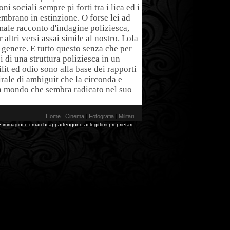
i sociali sempre pi forti tra i lica ed i
embrano in estinzione. O forse lei ad
male racconto d'indagine poliziesca,
altri versi assai simile al nostro. Lola
l genere. E tutto questo senza che per
 di una struttura poliziesca in un
t ed odio sono alla base dei rapporti
irale di ambiguit che la circonda e
un mondo che sembra radicato nel suo
Home
|
Cinema
|
Fotografia
|
Militari
 immagini e i marchi appartengono ai legittimi proprietari.