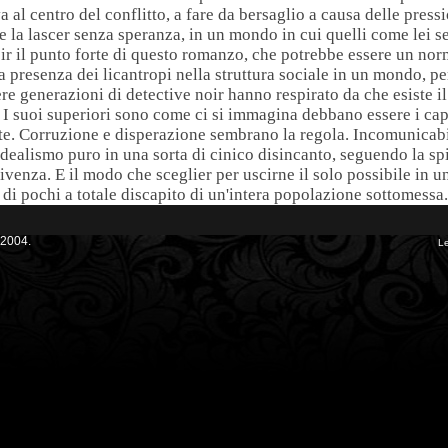
 al centro del conflitto, a fare da bersaglio a causa delle pression
ne la lascer senza speranza, in un mondo in cui quelli come lei s
oir il punto forte di questo romanzo, che potrebbe essere un nor
a presenza dei licantropi nella struttura sociale in un mondo, per 
ere generazioni di detective noir hanno respirato da che esiste i
. I suoi superiori sono come ci si immagina debbano essere i capi
. Corruzione e disperazione sembrano la regola. Incomunicabili
idealismo puro in una sorta di cinico disincanto, seguendo la sp
venza. E il modo che sceglier per uscirne il solo possibile in 
gi di pochi a totale discapito di un'intera popolazione sottomessa.
 2004.
Le