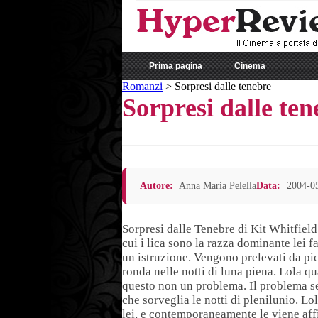
Prima pagina
Cinema
Romanzi
>
Sorpresi dalle tenebre
Sorpresi dalle ten
Autore:
Anna Maria Pelella
Data:
2004-0
Sorpresi dalle Tenebre di Kit Whitfiel
cui i lica sono la razza dominante lei f
un istruzione. Vengono prelevati da picc
ronda nelle notti di luna piena. Lola qu
questo non un problema. Il problema sem
che sorveglia le notti di plenilunio. Lo
lei, e contemporaneamente le viene affi