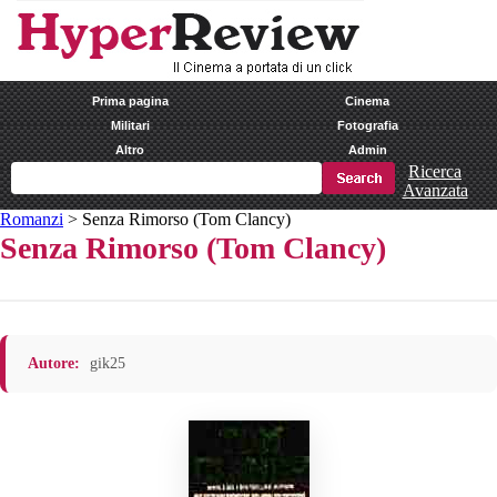
Prima pagina
Cinema
Militari
Fotografia
Altro
Admin
Ricerca
Avanzata
Romanzi
>
Senza Rimorso (Tom Clancy)
Senza Rimorso (Tom Clancy)
Autore:
gik25