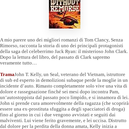
A mio parere uno dei migliori romanzi di Tom Clancy, Senza
Rimorso, racconta la storia di uno dei principali protagonisti
della saga del celeberrimo Jack Ryan: il misterioso John Clark.
Dopo la lettura del libro, del passato di Clark sapremo
veramente tutto…
Trama
John T. Kelly, un Seal, veterano del Vietnam, istruttore
di sub ed esperto in demolizioni subaque perde la moglie in un
incidente d’auto. Rimasto completamente solo vive una vita di
dolore e rassegnazione finché sei mesi dopo incontra Pam,
un’autostoppista dal passato poco limpido, e si innamora di lei.
John si prende cura amorevolmente della ragazza (che scoprirà
essere una ex-prostituta sfuggita a degli spacciatori di droga)
fino al giorno in cui i due vengono avvistati e seguiti dai
malviventi. Lui viene ferito gravemente, e lei uccisa. Distrutto
dal dolore per la perdita della donna amata, Kelly inizia a