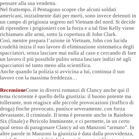
pensare alla sua vendetta.
Nel frattempo, il Pentagono scopre che alcuni soldati
americani, inizialmente dati per morti, sono invece detenuti in
un campo di prigionia segreto nel Vietnam del nord. Si decide
di riprendere i prigionieri con la forza e a tal fine Kelly viene
richiamato alle armi, sotto la copertura di John Clark.
Così, mentre prepara l’azione in Vietnam, John con lucida
crudeltà inizia il suo lavoro di eliminazione sistematica degli
spacciatori, senza lasciare mai nulla al caso e cercando di fare
un lavoro il più possibile pulito senza lasciare indizi né agli
spacciatori né tanto meno alla scientifica.
Anche quando la polizia si avvicina a lui, continua il suo
lavoro con la massima freddezza…
Recensione
Come in diversi romanzi di Clancy anche qui il
tema ricorrente è quello della giustizia: il buono potente ma
tollerante, non reagisce alle piccole provocazioni (traffico di
droga) finche provocato, punisce severamente, con forza
devastante, il criminale. Il tema è presente anche in Rainbow
Six (finale) e Pericolo Imminente, e ci permette, in un certo
qual senso di paragonare Clancy ad un Manzoni “armato”. In
altre parole in Manzoni la giustizia è data dalla provvidenza,