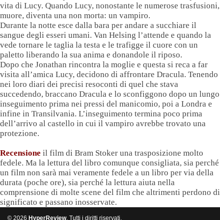
vita di Lucy. Quando Lucy, nonostante le numerose trasfusioni,
muore, diventa una non morta: un vampiro.
Durante la notte esce dalla bara per andare a succhiare il
sangue degli esseri umani. Van Helsing l’attende e quando la
vede tornare le taglia la testa e le trafigge il cuore con un
paletto liberando la sua anima e donandole il riposo.
Dopo che Jonathan rincontra la moglie e questa si reca a far
visita all’amica Lucy, decidono di affrontare Dracula. Tenendo
nei loro diari dei precisi resoconti di quel che stava
succedendo, braccano Dracula e lo sconfiggono dopo un lungo
inseguimento prima nei pressi del manicomio, poi a Londra e
infine in Transilvania. L’inseguimento termina poco prima
dell’arrivo al castello in cui il vampiro avrebbe trovato una
protezione.
Recensione
il film di Bram Stoker una trasposizione molto
fedele. Ma la lettura del libro comunque consigliata, sia perché
un film non sarà mai veramente fedele a un libro per via della
durata (poche ore), sia perché la lettura aiuta nella
comprensione di molte scene del film che altrimenti perdono di
significato e passano inosservate.
© 2026
HyperReview
. Tutti i diritti riservati.