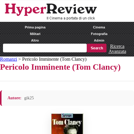
Prima pagina
Cinema
Militari
Fotografia
Altro
Admin
Ricerca
Avanzata
Romanzi
>
Pericolo Imminente (Tom Clancy)
Pericolo Imminente (Tom Clancy)
Autore:
gik25