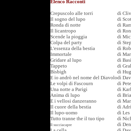
Elenco Racconti
Crepuscolo alle torri
di Cli
Il sogno del lupo
di Sco
Ronda di notte
di Ra
Il licantropo
di Ro
Scende la pioggia
di Mic
Colpa del party
di Ste
L'essenza della bestia
di Rob
Immortale
di Mar
Gridare al lupo
di Bas
Tappeto
di Gr
Bisbigh
di Hug
E io andrò nel nome del Diavolo
di Dav
Le volpi di Fascourn
di Pet
Una notte a Parigi
di Ka
Anima di lupo
di Br
E i vellosi danzeranno
di Ma
Il cuore della bestia
di Adr
Il lupo-uomo
di Les
Tutto tranne the il tuo tipo
di Nic
di Den
Il succiacapre
La cella
di Dav