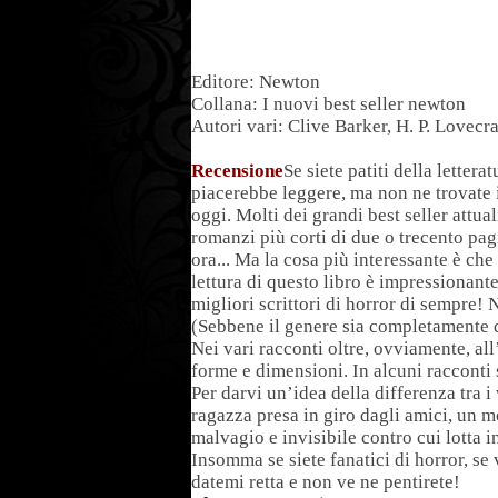
Editore: Newton
Collana: I nuovi best seller newton
Autori vari: Clive Barker, H. P. Lovecra
Recensione
Se siete patiti della letter
piacerebbe leggere, ma non ne trovate i
oggi. Molti dei grandi best seller attu
romanzi più corti di due o trecento pag
ora... Ma la cosa più interessante è che
lettura di questo libro è impressionante
migliori scrittori di horror di sempre! 
(Sebbene il genere sia completamente d
Nei vari racconti oltre, ovviamente, al
forme e dimensioni. In alcuni racconti s
Per darvi un’idea della differenza tra i 
ragazza presa in giro dagli amici, un 
malvagio e invisibile contro cui lotta i
Insomma se siete fanatici di horror, se 
datemi retta e non ve ne pentirete!