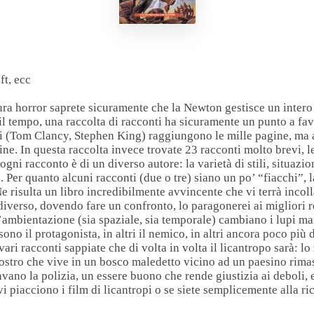
ft, ecc
atura horror saprete sicuramente che la Newton gestisce un intero
l tempo, una raccolta di racconti ha sicuramente un punto a fav
ali (Tom Clancy, Stephen King) raggiungono le mille pagine, ma 
ine. In questa raccolta invece trovate 23 racconti molto brevi, l
 ogni racconto è di un diverso autore: la varietà di stili, situazi
. Per quanto alcuni racconti (due o tre) siano un po’ “fiacchi”, 
Ne risulta un libro incredibilmente avvincente che vi terrà incolla
iverso, dovendo fare un confronto, lo paragonerei ai migliori 
l’ambientazione (sia spaziale, sia temporale) cambiano i lupi ma
ono il protagonista, in altri il nemico, in altri ancora poco più d
vari racconti sappiate che di volta in volta il licantropo sarà: lo 
mostro che vive in un bosco maledetto vicino ad un paesino rimas
nvano la polizia, un essere buono che rende giustizia ai deboli, 
vi piacciono i film di licantropi o se siete semplicemente alla ri