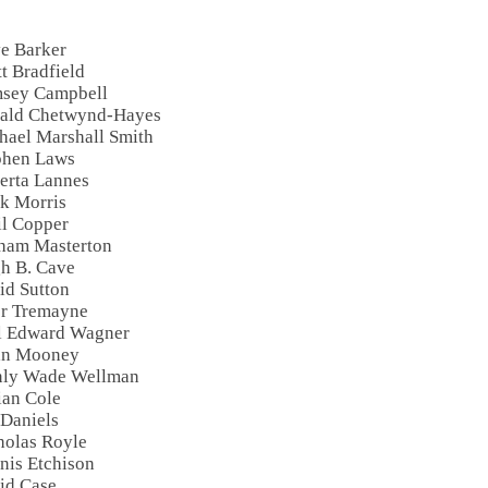
ve Barker
tt Bradfield
msey Campbell
nald Chetwynd-Hayes
hael Marshall Smith
phen Laws
erta Lannes
k Morris
il Copper
aham Masterton
h B. Cave
id Sutton
er Tremayne
rl Edward Wagner
ian Mooney
nly Wade Wellman
ian Cole
 Daniels
holas Royle
nis Etchison
id Case