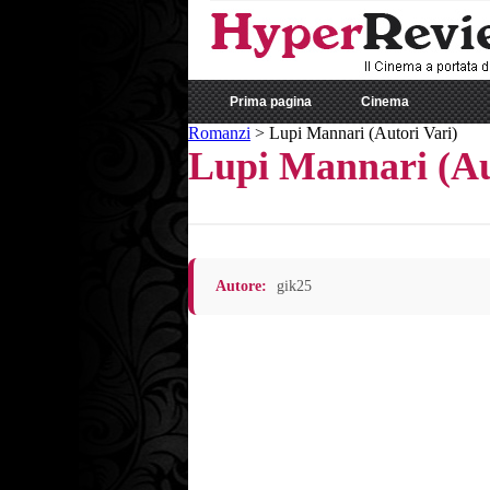
Prima pagina
Cinema
Romanzi
>
Lupi Mannari (Autori Vari)
Lupi Mannari (Au
Autore:
gik25