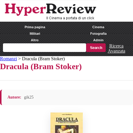
Prima pagina
Cinema
Militari
Fotografia
Altro
Admin
Ricerca
Avanzata
Romanzi
>
Dracula (Bram Stoker)
Dracula (Bram Stoker)
Autore:
gik25