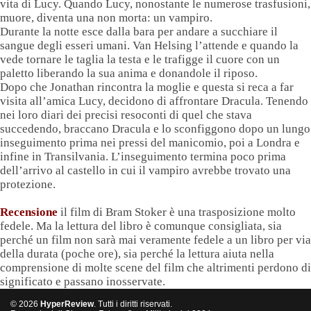
vita di Lucy. Quando Lucy, nonostante le numerose trasfusioni,
muore, diventa una non morta: un vampiro.
Durante la notte esce dalla bara per andare a succhiare il
sangue degli esseri umani. Van Helsing l’attende e quando la
vede tornare le taglia la testa e le trafigge il cuore con un
paletto liberando la sua anima e donandole il riposo.
Dopo che Jonathan rincontra la moglie e questa si reca a far
visita all’amica Lucy, decidono di affrontare Dracula. Tenendo
nei loro diari dei precisi resoconti di quel che stava
succedendo, braccano Dracula e lo sconfiggono dopo un lungo
inseguimento prima nei pressi del manicomio, poi a Londra e
infine in Transilvania. L’inseguimento termina poco prima
dell’arrivo al castello in cui il vampiro avrebbe trovato una
protezione.
Recensione
il film di Bram Stoker è una trasposizione molto
fedele. Ma la lettura del libro è comunque consigliata, sia
perché un film non sarà mai veramente fedele a un libro per via
della durata (poche ore), sia perché la lettura aiuta nella
comprensione di molte scene del film che altrimenti perdono di
significato e passano inosservate.
© 2026
HyperReview
. Tutti i diritti riservati.