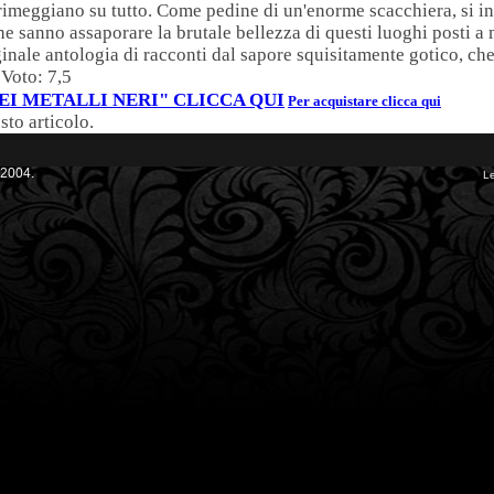
 primeggiano su tutto. Come pedine di un'enorme scacchiera, si in
che sanno assaporare la brutale bellezza di questi luoghi posti a m
ginale antologia di racconti dal sapore squisitamente gotico, ch
 Voto: 7,5
EI METALLI NERI" CLICCA QUI
Per acquistare clicca qui
sto articolo.
 2004.
Le