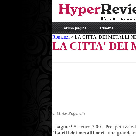
Prima pagina
Cinema
Romanzi
>
LA CITTA' DEI METALLI N
LA CITTA' DEI
di Mirko Paganelli
- pagine 95 - euro 7,00 - Prospettiva ed
"
La citt dei metalli neri
" una grande m