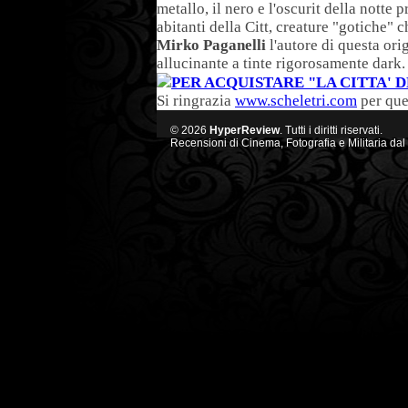
metallo, il nero e l'oscurit della notte
abitanti della Citt, creature "gotiche" 
Mirko Paganelli
l'autore di questa ori
allucinante a tinte rigorosamente dark.
PER ACQUISTARE "LA CITTA' D
Si ringrazia
www.scheletri.com
per que
© 2026
HyperReview
. Tutti i diritti riservati.
Recensioni di Cinema, Fotografia e Militaria dal