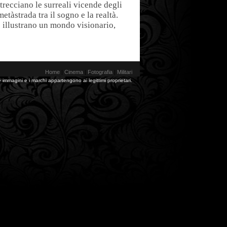
trecciano le surreali vicende degli
etàstrada tra il sogno e la realtà.
e illustrano un mondo visionario,
Home
|
Cinema
|
Fotografia
|
Militari
 immagini e i marchi appartengono ai legittimi proprietari.