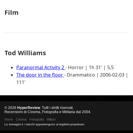
Film
Tod Williams
Paranormal Activity 2
- Horror | 1h 31' | 5,5
The door in the floor
- Drammatico | 2006-02-03 |
111'
© 2026
HyperReview
. Tutti i diritti riservati.
Recensioni di Cinema, Fotografia e Militaria dal 2004.
Home
|
Cinema
|
Fotografia
|
Militari
Le immagini e i marchi appartengono ai legittimi proprietari.