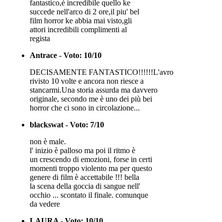
fantastico,è incredibile quello ke
succede nell'arco di 2 ore,il piu' bel
film horror ke abbia mai visto,gli
attori incredibili complimenti al
regista
Antrace - Voto: 10/10
DECISAMENTE FANTASTICO!!!!!!L'avro
rivisto 10 volte e ancora non riesce a
stancarmi.Una storia assurda ma davvero
originale, secondo me è uno dei più bei
horror che ci sono in circolazione...
blackswat - Voto: 7/10
non è male.
l' inizio è palloso ma poi il ritmo è
un crescendo di emozioni, forse in certi
momenti troppo violento ma per questo
genere di film è accettabile !!! bella
la scena della goccia di sangue nell'
occhio ... scontato il finale. comunque
da vedere
LAURA - Voto: 10/10