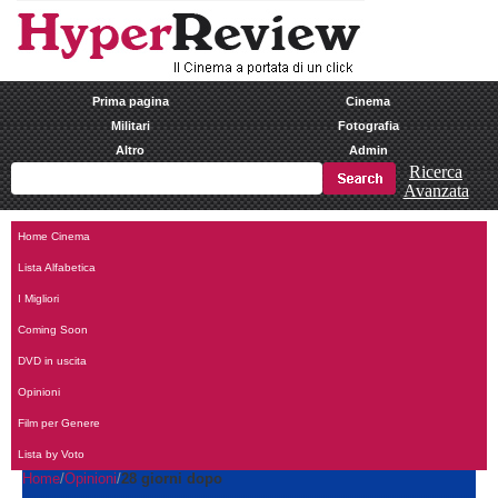
Prima pagina
Cinema
Militari
Fotografia
Altro
Admin
Ricerca
Avanzata
Home Cinema
Lista Alfabetica
I Migliori
Coming Soon
DVD in uscita
Opinioni
Film per Genere
Lista by Voto
Home
Opinioni
28 giorni dopo