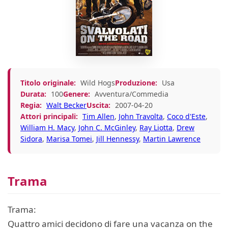
Titolo originale:
Wild Hogs
Produzione:
Usa
Durata:
100
Genere:
Avventura/Commedia
Regia:
Walt Becker
Uscita:
2007-04-20
Attori principali:
Tim Allen
,
John Travolta
,
Coco d'Este
,
William H. Macy
,
John C. McGinley
,
Ray Liotta
,
Drew
Sidora
,
Marisa Tomei
,
Jill Hennessy
,
Martin Lawrence
Trama
Trama:
Quattro amici decidono di fare una vacanza on the