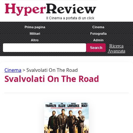
Prima pagina
Cinema
Militari
Fotografia
Altro
Admin
Ricerca
Avanzata
Cinema
>
Svalvolati On The Road
Svalvolati On The Road