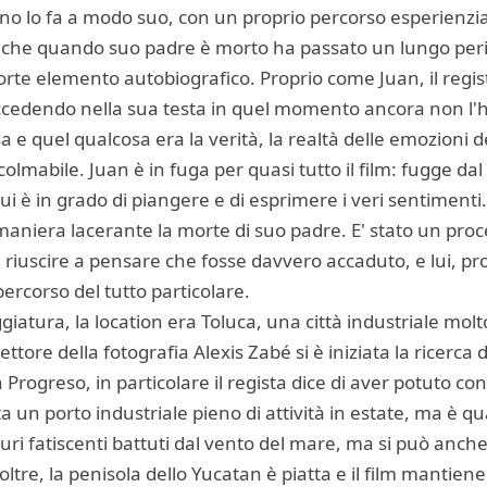
no lo fa a modo suo, con un proprio percorso esperienzia
che quando suo padre è morto ha passato un lungo peri
forte elemento autobiografico. Proprio come Juan, il regist
uccedendo nella sua testa in quel momento ancora non l'ha
e quel qualcosa era la verità, la realtà delle emozioni 
colmabile. Juan è in fuga per quasi tutto il film: fugge da
i è in grado di piangere e di esprimere i veri sentimenti.
n maniera lacerante la morte di suo padre. E' stato un pr
i riuscire a pensare che fosse davvero accaduto, e lui, pr
rcorso del tutto particolare.
iatura, la location era Toluca, una città industriale molt
ttore della fotografia Alexis Zabé si è iniziata la ricerca di
n Progreso, in particolare il regista dice di aver potuto co
ta un porto industriale pieno di attività in estate, ma è qu
ri fatiscenti battuti dal vento del mare, ma si può anch
noltre, la penisola dello Yucatan è piatta e il film mantie