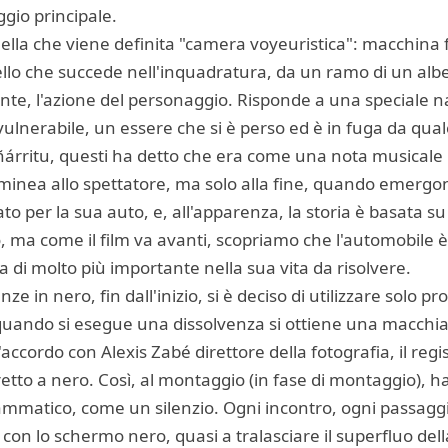
ggio principale.
uella che viene definita "camera voyeuristica": macchina 
llo che succede nell'inquadratura, da un ramo di un albe
nte, l'azione del personaggio. Risponde a una speciale n
vulnerabile, un essere che si è perso ed è in fuga da qua
 Iñárritu, questi ha detto che era come una nota musical
nea allo spettatore, ma solo alla fine, quando emergono
 per la sua auto, e, all'apparenza, la storia è basata s
o, ma come il film va avanti, scopriamo che l'automobile 
di molto più importante nella sua vita da risolvere.
e in nero, fin dall'inizio, si è deciso di utilizzare solo pr
, quando si esegue una dissolvenza si ottiene una macchi
d'accordo con Alexis Zabé direttore della fotografia, il reg
retto a nero. Così, al montaggio (in fase di montaggio), h
ammatico, come un silenzio. Ogni incontro, ogni passagg
o con lo schermo nero, quasi a tralasciare il superfluo della