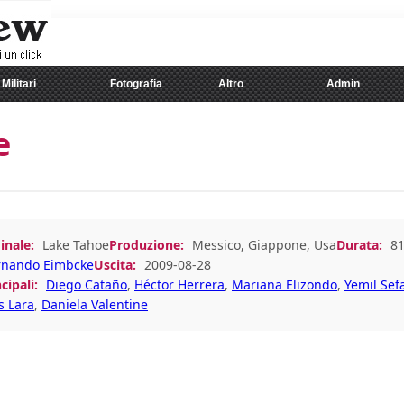
Militari
Fotografia
Altro
Admin
e
inale:
Lake Tahoe
Produzione:
Messico, Giappone, Usa
Durata:
8
rnando Eimbcke
Uscita:
2009-08-28
cipali:
Diego Cataño
,
Héctor Herrera
,
Mariana Elizondo
,
Yemil Sef
s Lara
,
Daniela Valentine