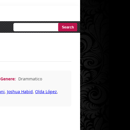
Ricerca
Avanzata
1
Genere:
Drammatico
ani
,
Joshua Habid
,
Olda López
,