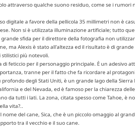
olo attraverso qualche suono residuo, come se i rumori n
so digitale a favore della pellicola 35 millimetri non è casu
se. Non si è utilizzata illuminazione artificiale; tutto que
ande sfida per il direttore della fotografia non utilizzare
e, ma Alexis è stato all'altezza ed il risultato è di grande
stilistici più notevoli.
rta di feticcio per il personaggio principale. È un adesivo at
rtanza, tranne per il fatto che fa ricordare al protagon
profondo degli Stati Uniti, è un grande lago della Sierra 
a California e del Nevada, ed è famoso per la chiarezza del
o da tutti i lati. La zona, citata spesso come Tahoe, è n
lla vita?..
è il nome del cane, Sica, che è un piccolo omaggio al gran
pporto tra il vecchio e il suo cane.