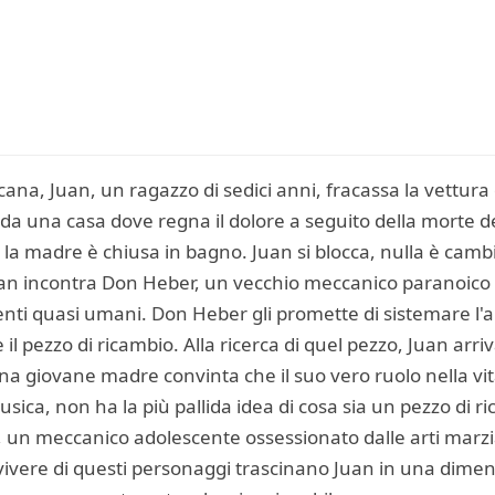
icana, Juan, un ragazzo di sedici anni, fracassa la vettura
uga da una casa dove regna il dolore a seguito della morte
e la madre è chiusa in bagno. Juan si blocca, nulla è cambi
 Juan incontra Don Heber, un vecchio meccanico paranoico 
ti quasi umani. Don Heber gli promette di sistemare l'a
il pezzo di ricambio. Alla ricerca di quel pezzo, Juan arr
na giovane madre convinta che il suo vero ruolo nella vi
sica, non ha la più pallida idea di cosa sia un pezzo di r
, un meccanico adolescente ossessionato dalle arti marziali
vivere di questi personaggi trascinano Juan in una dimens