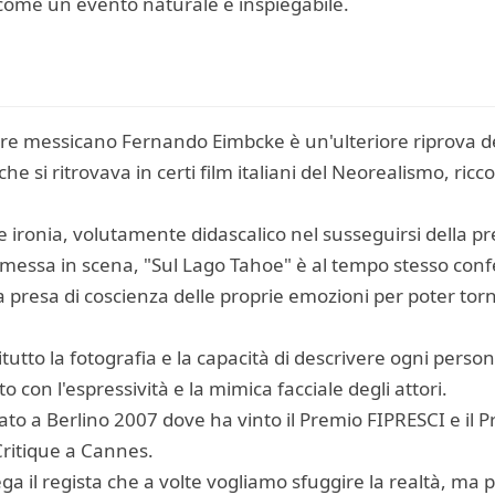
 come un evento naturale e inspiegabile.
atore messicano Fernando Eimbcke è un'ulteriore riprova d
he si ritrovava in certi film italiani del Neorealismo, ric
e ironia, volutamente didascalico nel susseguirsi della pr
 messa in scena, "Sul Lago Tahoe" è al tempo stesso confez
a presa di coscienza delle proprie emozioni per poter torna
tutto la fotografia e la capacità di descrivere ogni pers
o con l'espressività e la mimica facciale degli attori.
ato a Berlino 2007 dove ha vinto il Premio FIPRESCI e il
Critique a Cannes.
ega il regista che a volte vogliamo sfuggire la realtà, ma p