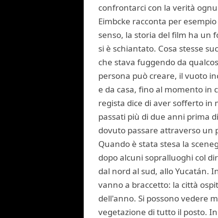
confrontarci con la verità ognu
Eimbcke racconta per esempio 
senso, la storia del film ha un 
si è schiantato. Cosa stesse s
che stava fuggendo da qualcosa 
persona può creare, il vuoto in
e da casa, fino al momento in cu
regista dice di aver sofferto i
passati più di due anni prima d
dovuto passare attraverso un pe
Quando è stata stesa la scenegg
dopo alcuni sopralluoghi col dire
dal nord al sud, allo Yucatán. I
vanno a braccetto: la città ospi
dell'anno. Si possono vedere mu
vegetazione di tutto il posto. I