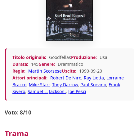
Titolo originale:
Goodfellas
Produzione:
Usa
Durata:
145
Genere:
Drammatico
Regia:
Martin Scorsese
Uscita:
1990-09-20
Attori principali:
Robert De Niro
,
Ray Liotta
,
Lorraine
Bracco
,
Mike Starr
,
Tony Darrow
,
Paul Sorvino
,
Frank
Sivero
,
Samuel L. Jackson.
,
Joe Pesci
Voto: 8/10
Trama