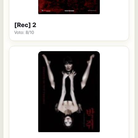
[Rec] 2
Voto: 8/10