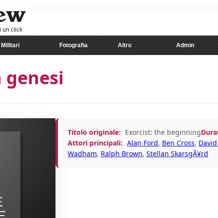
Militari
Fotografia
Altro
Admin
a genesi
Titolo originale:
Exorcist: the beginning
Dura
Attori principali:
Alan Ford
,
Ben Cross
,
David
Wadham
,
Ralph Brown
,
Stellan SkarsgÃ¥rd