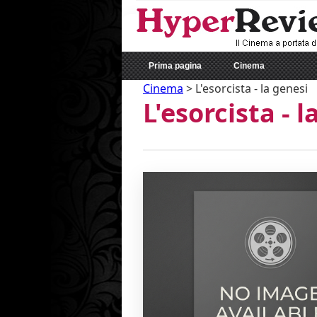
Prima pagina
Cinema
Cinema
>
L'esorcista - la genesi
L'esorcista - l