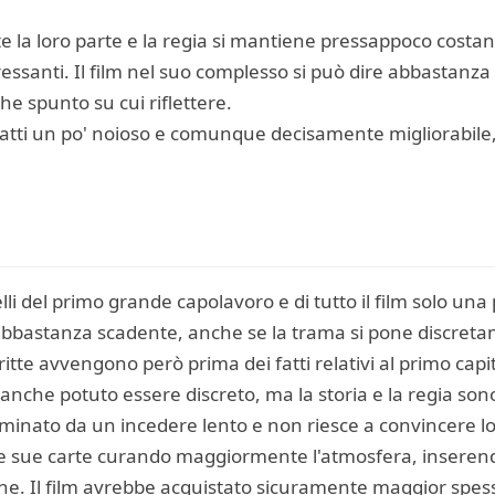
te la loro parte e la regia si mantiene pressappoco costa
ressanti. Il film nel suo complesso si può dire abbastanza 
he spunto su cui riflettere.
tratti un po' noioso e comunque decisamente migliorabi
lli del primo grande capolavoro e di tutto il film solo una
 abbastanza scadente, anche se la trama si pone discret
itte avvengono però prima dei fatti relativi al primo capito
anche potuto essere discreto, ma la storia e la regia sono 
ominato da un incedere lento e non riesce a convincere lo
 le sue carte curando maggiormente l'atmosfera, inseren
e. Il film avrebbe acquistato sicuramente maggior spes