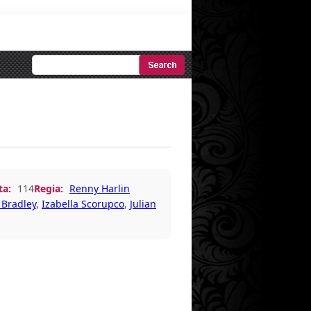
Ricerca
Avanzata
ta:
114
Regia:
Renny Harlin
 Bradley
,
Izabella Scorupco
,
Julian