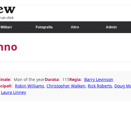
Militari
Fotografia
Altro
Admin
anno
inale:
Man of the year
Durata:
115
Regia:
Barry Levinson
cipali:
Robin Williams
,
Christopher Walken
,
Rick Roberts
,
Doug Mu
,
Laura Linney