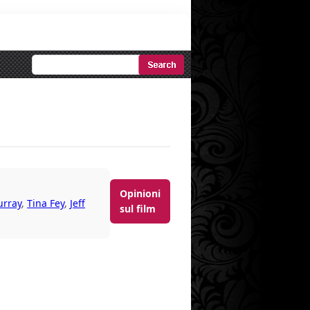
Ricerca
Avanzata
Opinioni
rray
,
Tina Fey
,
Jeff
sul film