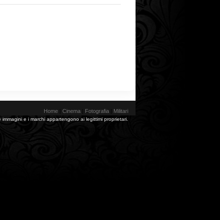
Home
|
Cinema
|
Fotografia
|
Militari
 immagini e i marchi appartengono ai legittimi proprietari.